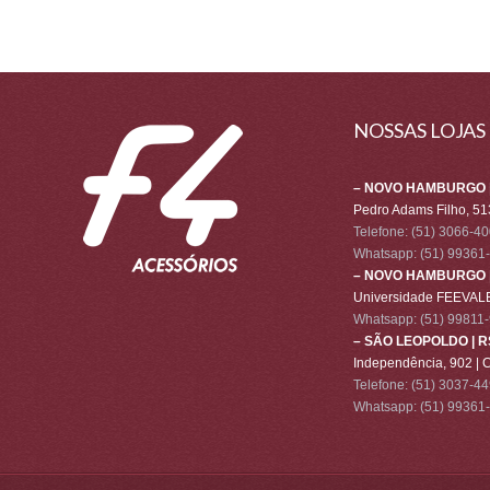
NOSSAS LOJAS
– NOVO HAMBURGO |
Pedro Adams Filho, 51
Telefone: (51) 3066-4
Whatsapp:
(51) 99361
– NOVO HAMBURGO |
Universidade FEEVALE
Whatsapp:
(51) 99811
– SÃO LEOPOLDO | R
Independência, 902 | 
Telefone: (51) 3037-4
Whatsapp:
(51) 99361