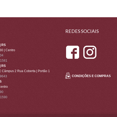
REDES SOCIAIS
 RS
30 | Centro
004
-1581
 RS
 Câmpus 2 Rua Coberta | Portão 1
CONDIÇÕES E COMPRAS
-9643
S
Centro
490
-1590