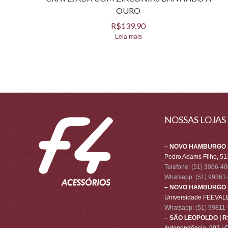
OURO
R$
139,90
Leia mais
NOSSAS LOJAS
– NOVO HAMBURGO |
Pedro Adams Filho, 51
Telefone: (51) 3066-4
Whatsapp:
(51) 99361
– NOVO HAMBURGO |
Universidade FEEVALE
Whatsapp:
(51) 99811
– SÃO LEOPOLDO | R
Independência, 902 | 