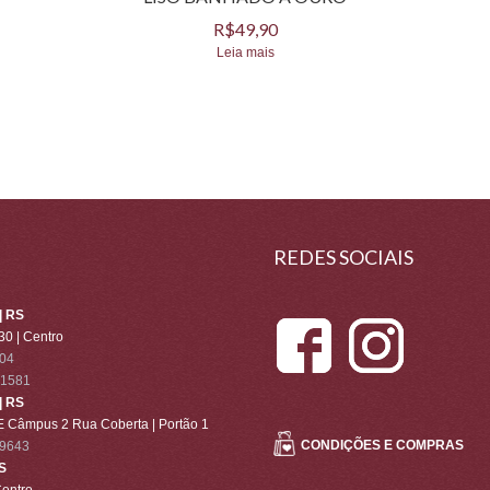
R$
49,90
Leia mais
REDES SOCIAIS
 RS
30 | Centro
004
-1581
 RS
 Câmpus 2 Rua Coberta | Portão 1
CONDIÇÕES E COMPRAS
-9643
S
Centro