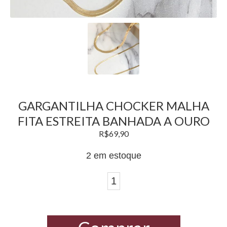
GARGANTILHA CHOCKER MALHA
FITA ESTREITA BANHADA A OURO
R$
69,90
2 em estoque
Gargantilha
Chocker
malha
fita