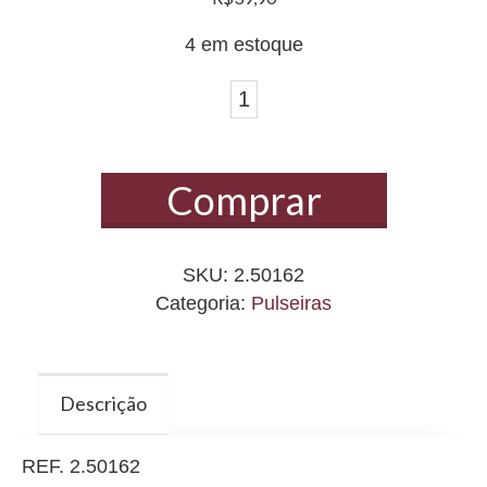
4 em estoque
Pulseira
com
mini
Comprar
pérolas
banhada
a
SKU:
2.50162
ouro
Categoria:
Pulseiras
quantidade
Descrição
REF. 2.50162