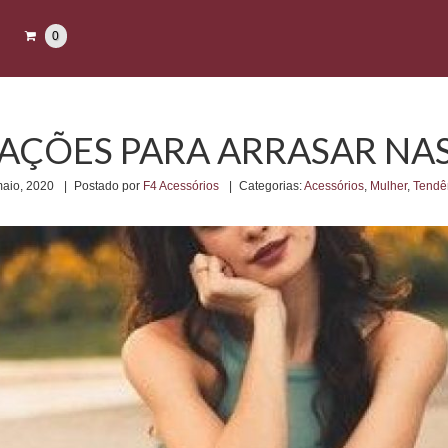
0
IRAÇÕES PARA ARRASAR NA
maio, 2020
|
Postado por
F4 Acessórios
|
Categorias:
Acessórios
,
Mulher
,
Tendê