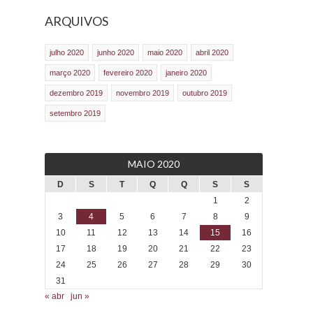
ARQUIVOS
julho 2020
junho 2020
maio 2020
abril 2020
março 2020
fevereiro 2020
janeiro 2020
dezembro 2019
novembro 2019
outubro 2019
setembro 2019
MAIO 2020
D
S
T
Q
Q
S
S
1
2
3
4
5
6
7
8
9
10
11
12
13
14
15
16
17
18
19
20
21
22
23
24
25
26
27
28
29
30
31
« abr
jun »