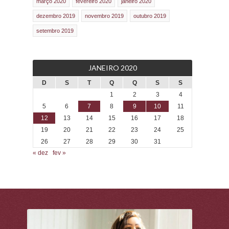
março 2020
fevereiro 2020
janeiro 2020
dezembro 2019
novembro 2019
outubro 2019
setembro 2019
JANEIRO 2020
D
S
T
Q
Q
S
S
1
2
3
4
5
6
7
8
9
10
11
12
13
14
15
16
17
18
19
20
21
22
23
24
25
26
27
28
29
30
31
« dez
fev »