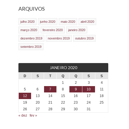
ARQUIVOS
julho 2020
junho 2020
maio 2020
abril 2020
março 2020
fevereiro 2020
janeiro 2020
dezembro 2019
novembro 2019
outubro 2019
setembro 2019
JANEIRO 2020
D
S
T
Q
Q
S
S
1
2
3
4
5
6
7
8
9
10
11
12
13
14
15
16
17
18
19
20
21
22
23
24
25
26
27
28
29
30
31
« dez
fev »